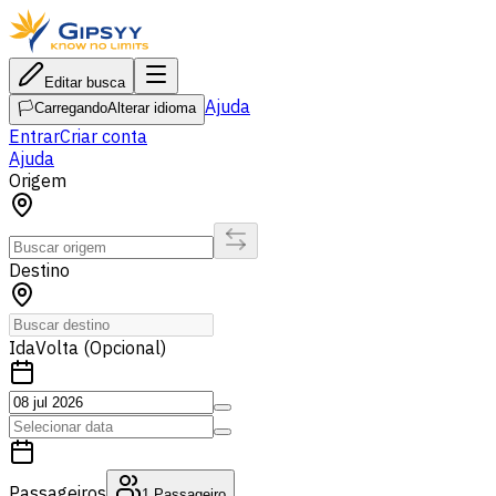
Editar busca
Ajuda
🏳️
Carregando
Alterar idioma
Entrar
Criar conta
Ajuda
Origem
Destino
Ida
Volta (Opcional)
Passageiros
1
Passageiro