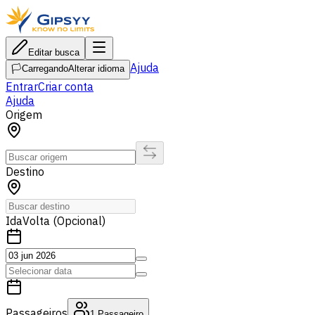
Editar busca
Ajuda
🏳️
Carregando
Alterar idioma
Entrar
Criar conta
Ajuda
Origem
Destino
Ida
Volta (Opcional)
Passageiros
1
Passageiro