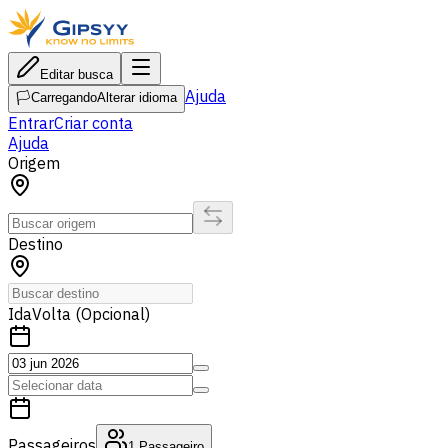
Editar busca
Ajuda
🏳️
Carregando
Alterar idioma
Entrar
Criar conta
Ajuda
Origem
Destino
Ida
Volta (Opcional)
Passageiros
1
Passageiro