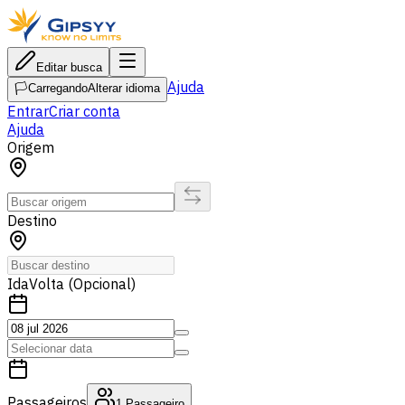
Editar busca
Ajuda
🏳️
Carregando
Alterar idioma
Entrar
Criar conta
Ajuda
Origem
Destino
Ida
Volta (Opcional)
Passageiros
1
Passageiro