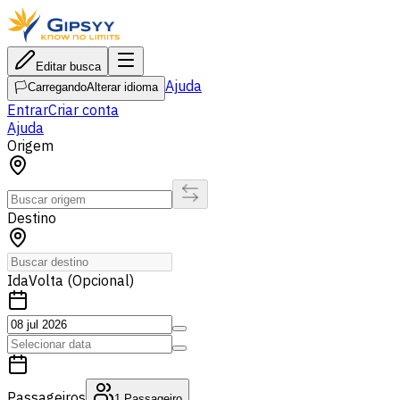
Editar busca
Ajuda
🏳️
Carregando
Alterar idioma
Entrar
Criar conta
Ajuda
Origem
Destino
Ida
Volta (Opcional)
Passageiros
1
Passageiro