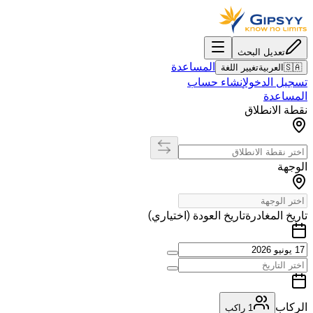
تعديل البحث
المساعدة
🇸🇦
العربية
تغيير اللغة
تسجيل الدخول
إنشاء حساب
المساعدة
نقطة الانطلاق
الوجهة
تاريخ المغادرة
تاريخ العودة (اختياري)
الركاب
1
راكب