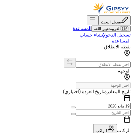
تعديل البحث
المساعدة
🇸🇦
العربية
تغيير اللغة
تسجيل الدخول
إنشاء حساب
المساعدة
نقطة الانطلاق
الوجهة
تاريخ المغادرة
تاريخ العودة (اختياري)
الركاب
1
راكب