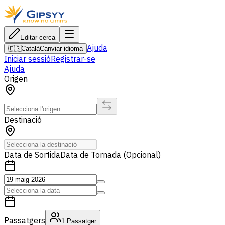
Editar cerca
Ajuda
🇪🇸
Català
Canviar idioma
Iniciar sessió
Registrar-se
Ajuda
Origen
Destinació
Data de Sortida
Data de Tornada (Opcional)
Passatgers
1
Passatger