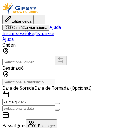
Editar cerca
Ajuda
🇪🇸
Català
Canviar idioma
Iniciar sessió
Registrar-se
Ajuda
Origen
Destinació
Data de Sortida
Data de Tornada (Opcional)
Passatgers
1
Passatger