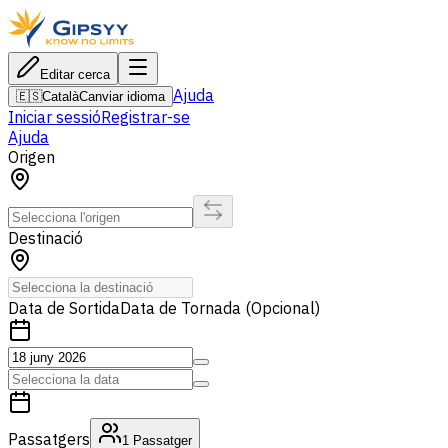
Editar cerca
Ajuda
🇪🇸
Català
Canviar idioma
Iniciar sessió
Registrar-se
Ajuda
Origen
Destinació
Data de Sortida
Data de Tornada (Opcional)
Passatgers
1
Passatger