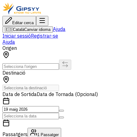
Editar cerca
Ajuda
🇪🇸
Català
Canviar idioma
Iniciar sessió
Registrar-se
Ajuda
Origen
Destinació
Data de Sortida
Data de Tornada (Opcional)
Passatgers
1
Passatger