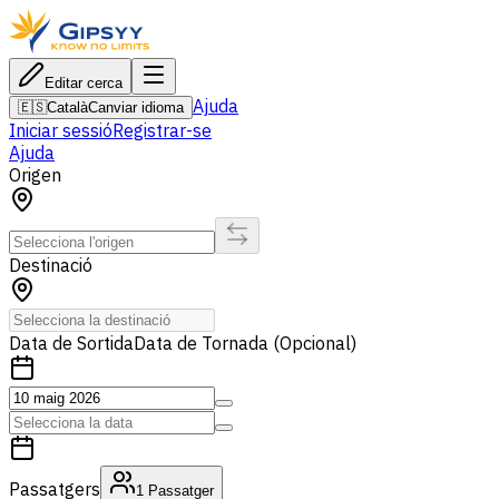
Editar cerca
Ajuda
🇪🇸
Català
Canviar idioma
Iniciar sessió
Registrar-se
Ajuda
Origen
Destinació
Data de Sortida
Data de Tornada (Opcional)
Passatgers
1
Passatger