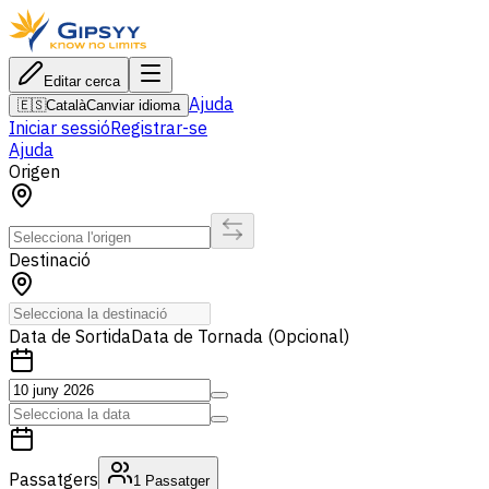
Editar cerca
Ajuda
🇪🇸
Català
Canviar idioma
Iniciar sessió
Registrar-se
Ajuda
Origen
Destinació
Data de Sortida
Data de Tornada (Opcional)
Passatgers
1
Passatger