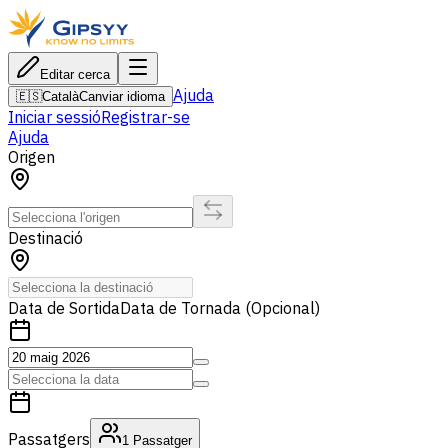
Editar cerca
Ajuda
🇪🇸
Català
Canviar idioma
Iniciar sessió
Registrar-se
Ajuda
Origen
Destinació
Data de Sortida
Data de Tornada (Opcional)
Passatgers
1
Passatger