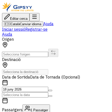
Editar cerca
Ajuda
🇪🇸
Català
Canviar idioma
Iniciar sessió
Registrar-se
Ajuda
Origen
Destinació
Data de Sortida
Data de Tornada (Opcional)
Passatgers
1
Passatger