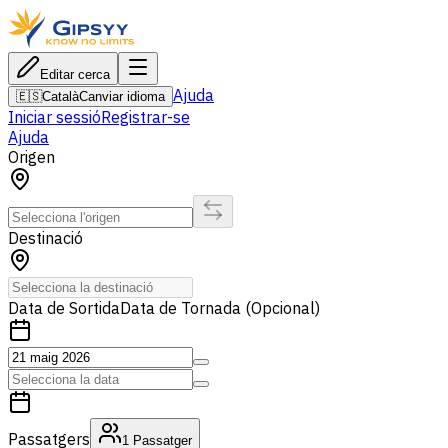
Editar cerca
Ajuda
🇪🇸
Català
Canviar idioma
Iniciar sessió
Registrar-se
Ajuda
Origen
Destinació
Data de Sortida
Data de Tornada (Opcional)
Passatgers
1
Passatger