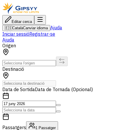
Editar cerca
Ajuda
🇪🇸
Català
Canviar idioma
Iniciar sessió
Registrar-se
Ajuda
Origen
Destinació
Data de Sortida
Data de Tornada (Opcional)
Passatgers
1
Passatger