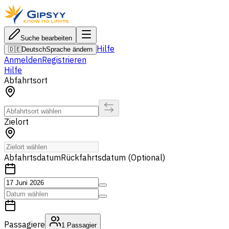
Suche bearbeiten
Hilfe
🇩🇪
Deutsch
Sprache ändern
Anmelden
Registrieren
Hilfe
Abfahrtsort
Zielort
Abfahrtsdatum
Rückfahrtsdatum (Optional)
Passagiere
1
Passagier