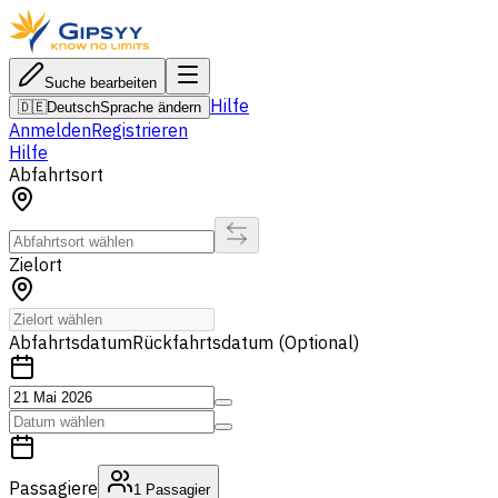
Suche bearbeiten
Hilfe
🇩🇪
Deutsch
Sprache ändern
Anmelden
Registrieren
Hilfe
Abfahrtsort
Zielort
Abfahrtsdatum
Rückfahrtsdatum (Optional)
Passagiere
1
Passagier