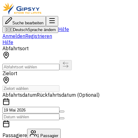
Suche bearbeiten
Hilfe
🇩🇪
Deutsch
Sprache ändern
Anmelden
Registrieren
Hilfe
Abfahrtsort
Zielort
Abfahrtsdatum
Rückfahrtsdatum (Optional)
Passagiere
1
Passagier