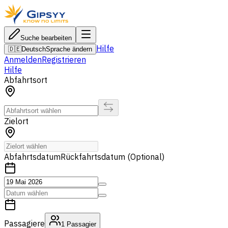
Suche bearbeiten
Hilfe
🇩🇪
Deutsch
Sprache ändern
Anmelden
Registrieren
Hilfe
Abfahrtsort
Zielort
Abfahrtsdatum
Rückfahrtsdatum (Optional)
Passagiere
1
Passagier