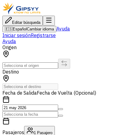
Editar búsqueda
Ayuda
🇪🇸
Español
Cambiar idioma
Iniciar sesión
Registrarse
Ayuda
Origen
Destino
Fecha de Salida
Fecha de Vuelta (Opcional)
Pasajeros
1
Pasajero