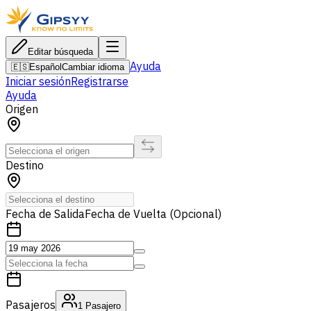
Editar búsqueda
Ayuda
🇪🇸
Español
Cambiar idioma
Iniciar sesión
Registrarse
Ayuda
Origen
Destino
Fecha de Salida
Fecha de Vuelta (Opcional)
Pasajeros
1
Pasajero