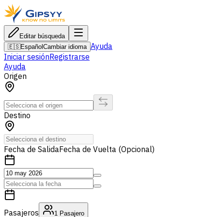
Editar búsqueda
Ayuda
🇪🇸
Español
Cambiar idioma
Iniciar sesión
Registrarse
Ayuda
Origen
Destino
Fecha de Salida
Fecha de Vuelta (Opcional)
Pasajeros
1
Pasajero