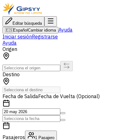
Editar búsqueda
Ayuda
🇪🇸
Español
Cambiar idioma
Iniciar sesión
Registrarse
Ayuda
Origen
Destino
Fecha de Salida
Fecha de Vuelta (Opcional)
Pasajeros
1
Pasajero