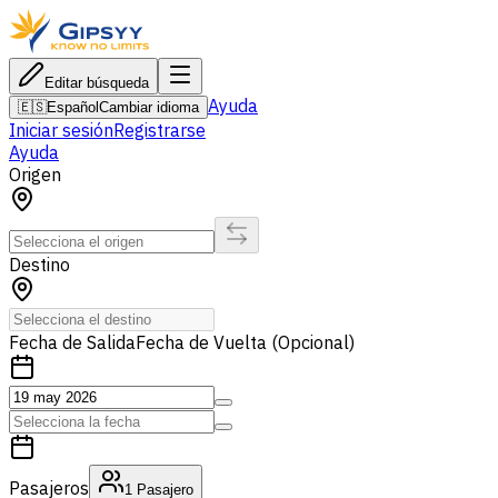
Editar búsqueda
Ayuda
🇪🇸
Español
Cambiar idioma
Iniciar sesión
Registrarse
Ayuda
Origen
Destino
Fecha de Salida
Fecha de Vuelta (Opcional)
Pasajeros
1
Pasajero