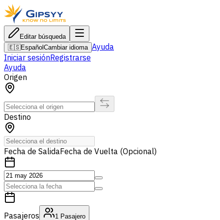
Editar búsqueda
Ayuda
🇪🇸
Español
Cambiar idioma
Iniciar sesión
Registrarse
Ayuda
Origen
Destino
Fecha de Salida
Fecha de Vuelta (Opcional)
Pasajeros
1
Pasajero