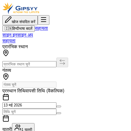
खोज संपादित करें
सहायता
🇮🇳
हिन्दी
भाषा बदलें
साइन इन
साइन अप
सहायता
प्रारंभिक स्थान
गंतव्य
प्रस्थान तिथि
वापसी तिथि (वैकल्पिक)
यात्री
1
यात्री