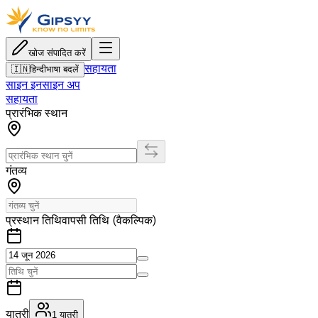
खोज संपादित करें
सहायता
🇮🇳
हिन्दी
भाषा बदलें
साइन इन
साइन अप
सहायता
प्रारंभिक स्थान
गंतव्य
प्रस्थान तिथि
वापसी तिथि (वैकल्पिक)
यात्री
1
यात्री