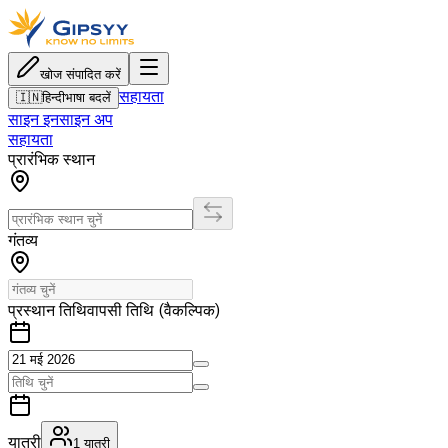
खोज संपादित करें
सहायता
🇮🇳
हिन्दी
भाषा बदलें
साइन इन
साइन अप
सहायता
प्रारंभिक स्थान
गंतव्य
प्रस्थान तिथि
वापसी तिथि (वैकल्पिक)
यात्री
1
यात्री