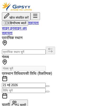
खोज संपादित करें
सहायता
🇮🇳
हिन्दी
भाषा बदलें
साइन इन
साइन अप
सहायता
प्रारंभिक स्थान
गंतव्य
प्रस्थान तिथि
वापसी तिथि (वैकल्पिक)
यात्री
1
यात्री