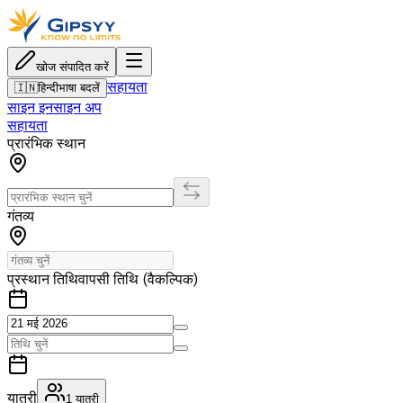
खोज संपादित करें
सहायता
🇮🇳
हिन्दी
भाषा बदलें
साइन इन
साइन अप
सहायता
प्रारंभिक स्थान
गंतव्य
प्रस्थान तिथि
वापसी तिथि (वैकल्पिक)
यात्री
1
यात्री