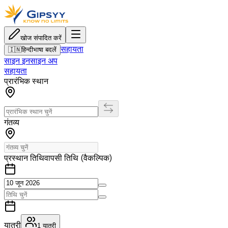
खोज संपादित करें
सहायता
🇮🇳
हिन्दी
भाषा बदलें
साइन इन
साइन अप
सहायता
प्रारंभिक स्थान
गंतव्य
प्रस्थान तिथि
वापसी तिथि (वैकल्पिक)
यात्री
1
यात्री