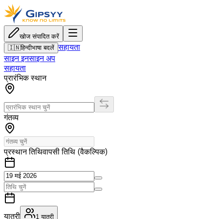
खोज संपादित करें
सहायता
🇮🇳
हिन्दी
भाषा बदलें
साइन इन
साइन अप
सहायता
प्रारंभिक स्थान
गंतव्य
प्रस्थान तिथि
वापसी तिथि (वैकल्पिक)
यात्री
1
यात्री