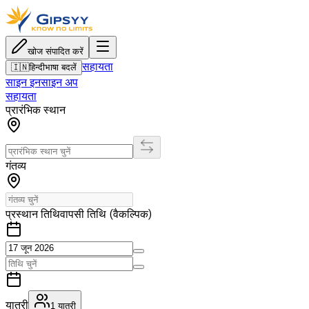
खोज संपादित करें
सहायता
🇮🇳
हिन्दी
भाषा बदलें
साइन इन
साइन अप
सहायता
प्रारंभिक स्थान
गंतव्य
प्रस्थान तिथि
वापसी तिथि (वैकल्पिक)
यात्री
1
यात्री