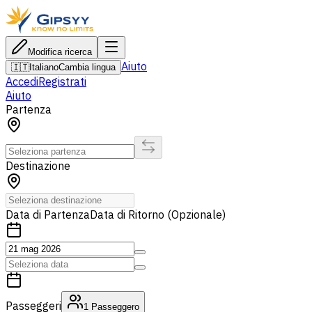
Modifica ricerca
Aiuto
🇮🇹
Italiano
Cambia lingua
Accedi
Registrati
Aiuto
Partenza
Destinazione
Data di Partenza
Data di Ritorno (Opzionale)
Passeggeri
1
Passeggero