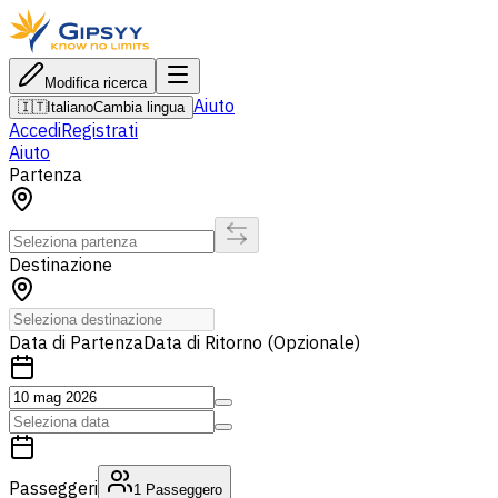
Modifica ricerca
Aiuto
🇮🇹
Italiano
Cambia lingua
Accedi
Registrati
Aiuto
Partenza
Destinazione
Data di Partenza
Data di Ritorno (Opzionale)
Passeggeri
1
Passeggero