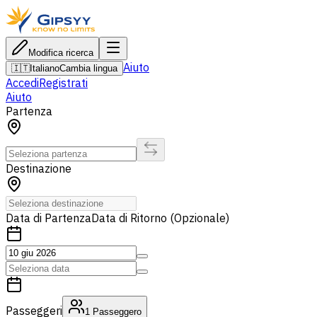
Modifica ricerca
Aiuto
🇮🇹
Italiano
Cambia lingua
Accedi
Registrati
Aiuto
Partenza
Destinazione
Data di Partenza
Data di Ritorno (Opzionale)
Passeggeri
1
Passeggero