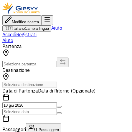
Modifica ricerca
Aiuto
🇮🇹
Italiano
Cambia lingua
Accedi
Registrati
Aiuto
Partenza
Destinazione
Data di Partenza
Data di Ritorno (Opzionale)
Passeggeri
1
Passeggero