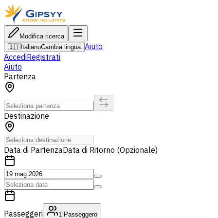
Modifica ricerca
Aiuto
🇮🇹
Italiano
Cambia lingua
Accedi
Registrati
Aiuto
Partenza
Destinazione
Data di Partenza
Data di Ritorno (Opzionale)
Passeggeri
1
Passeggero