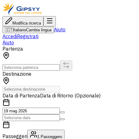
Modifica ricerca
Aiuto
🇮🇹
Italiano
Cambia lingua
Accedi
Registrati
Aiuto
Partenza
Destinazione
Data di Partenza
Data di Ritorno (Opzionale)
Passeggeri
1
Passeggero