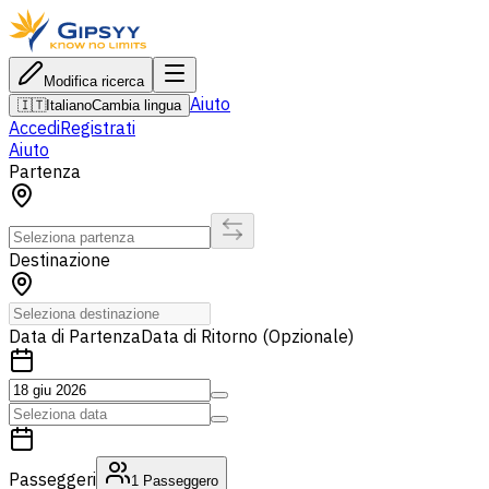
Modifica ricerca
Aiuto
🇮🇹
Italiano
Cambia lingua
Accedi
Registrati
Aiuto
Partenza
Destinazione
Data di Partenza
Data di Ritorno (Opzionale)
Passeggeri
1
Passeggero