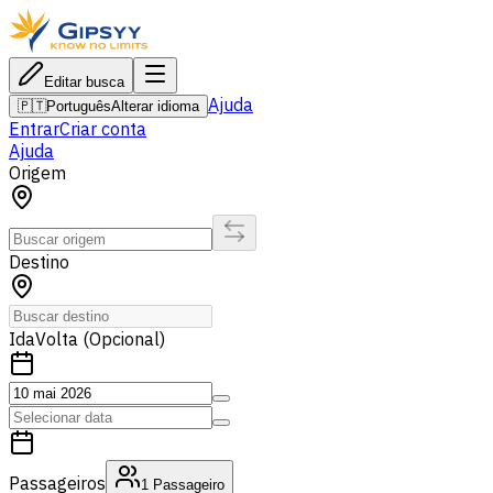
Editar busca
Ajuda
🇵🇹
Português
Alterar idioma
Entrar
Criar conta
Ajuda
Origem
Destino
Ida
Volta (Opcional)
Passageiros
1
Passageiro