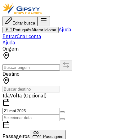
Editar busca
Ajuda
🇵🇹
Português
Alterar idioma
Entrar
Criar conta
Ajuda
Origem
Destino
Ida
Volta (Opcional)
Passageiros
1
Passageiro