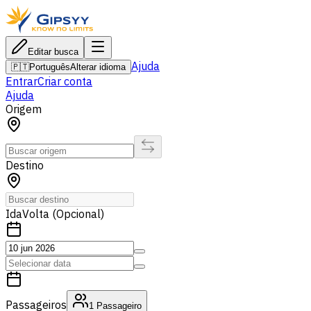
Editar busca
Ajuda
🇵🇹
Português
Alterar idioma
Entrar
Criar conta
Ajuda
Origem
Destino
Ida
Volta (Opcional)
Passageiros
1
Passageiro