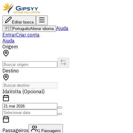
Editar busca
Ajuda
🇵🇹
Português
Alterar idioma
Entrar
Criar conta
Ajuda
Origem
Destino
Ida
Volta (Opcional)
Passageiros
1
Passageiro