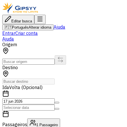
Editar busca
Ajuda
🇵🇹
Português
Alterar idioma
Entrar
Criar conta
Ajuda
Origem
Destino
Ida
Volta (Opcional)
Passageiros
1
Passageiro