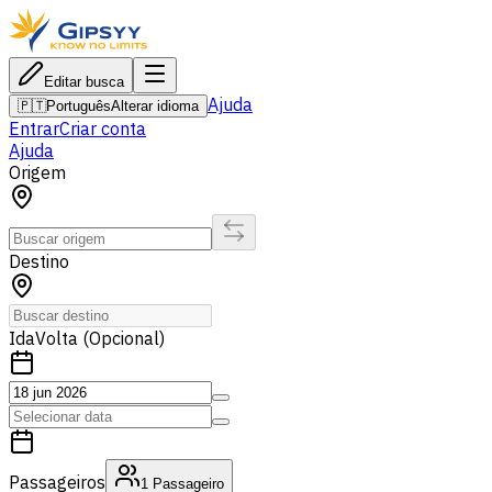
Editar busca
Ajuda
🇵🇹
Português
Alterar idioma
Entrar
Criar conta
Ajuda
Origem
Destino
Ida
Volta (Opcional)
Passageiros
1
Passageiro