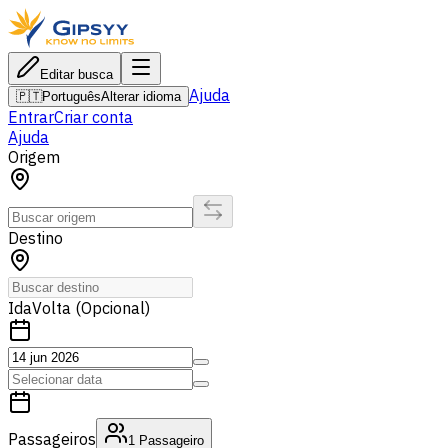
Editar busca
Ajuda
🇵🇹
Português
Alterar idioma
Entrar
Criar conta
Ajuda
Origem
Destino
Ida
Volta (Opcional)
Passageiros
1
Passageiro