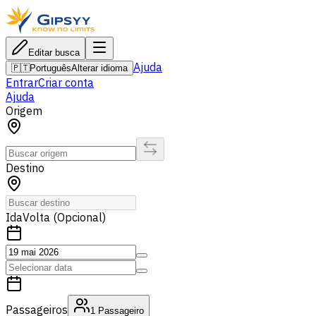
Editar busca
Ajuda
🇵🇹
Português
Alterar idioma
Entrar
Criar conta
Ajuda
Origem
Destino
Ida
Volta (Opcional)
Passageiros
1
Passageiro